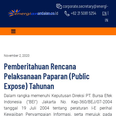
corporate.secretary@energi-
andalan.co.id
+62 21 5081 5254
EN
|
IN
November 2, 2020
Pemberitahuan Rencana
Pelaksanaan Paparan (Public
Expose) Tahunan
Dalam rangka memenuhi Keputusan Direksi PT. Bursa Efek
Indonesia (“BEI”) Jakarta No. Kep-360/BEJ/07-2004
tanggal 19 Juli 2004 tentang peraturan I-E perihal
Kewajiban Penyampaian Informasi, serta merujuk pada