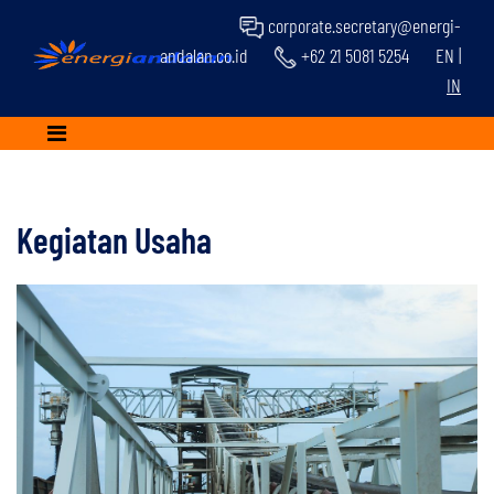
corporate.secretary@energi-
andalan.co.id
+62 21 5081 5254
EN
|
IN
Kegiatan Usaha