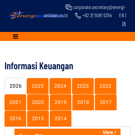
corporate.secretary@energi-
andalan.co.id
+62 21 5081 5254
EN
|
IN
Informasi Keuangan
2026
2025
2024
2023
2022
2021
2020
2019
2018
2017
2016
2015
2014
View /