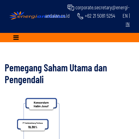
corporate.secretary@energi-
andalan.co.id
+62 21 5081 5254
EN
|
IN
Pemegang Saham Utama dan
Pengendali