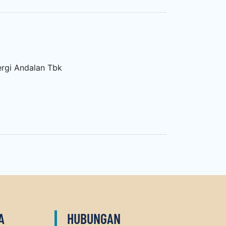
rgi Andalan Tbk
A
HUBUNGAN