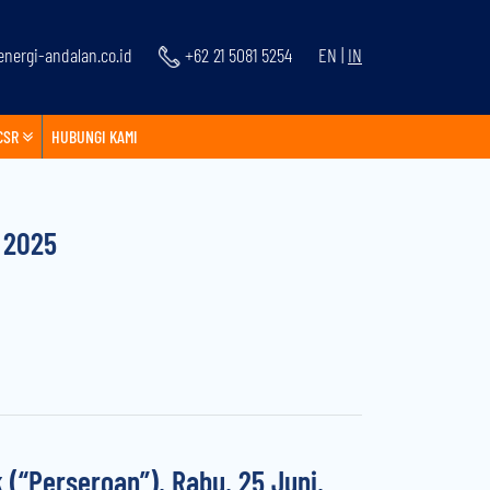
nergi-andalan.co.id
+62 21 5081 5254
EN
|
IN
CSR
HUBUNGI KAMI
 2025
Perseroan”), Rabu, 25 Juni,