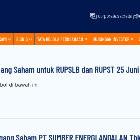
corporate.secretary@e
KAMI
BISNIS
TATA KELOLA PERUSAHAAN
HUBUNGAN INVESTOR
ang Saham untuk RUPSLB dan RUPST 25 Juni
ol di bawah ini
ng Saham PT SUMBER ENERGI ANDALAN Tbk (“