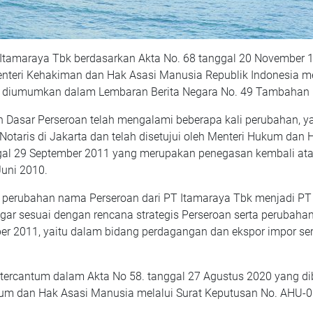
Itamaraya Tbk berdasarkan Akta No. 68 tanggal 20 November 1
Menteri Kehakiman dan Hak Asasi Manusia Republik Indonesia me
an diumumkan dalam Lembaran Berita Negara No. 49 Tambahan 
Dasar Perseroan telah mengalami beberapa kali perubahan, ya
, Notaris di Jakarta dan telah disetujui oleh Menteri Hukum da
gal 29 September 2011 yang merupakan penegasan kembali a
uni 2010.
 perubahan nama Perseroan dari PT Itamaraya Tbk menjadi PT
 agar sesuai dengan rencana strategis Perseroan serta perubah
er 2011, yaitu dalam bidang perdagangan dan ekspor impor ser
tercantum dalam Akta No 58. tanggal 27 Agustus 2020 yang dib
 Hukum dan Hak Asasi Manusia melalui Surat Keputusan No. AH