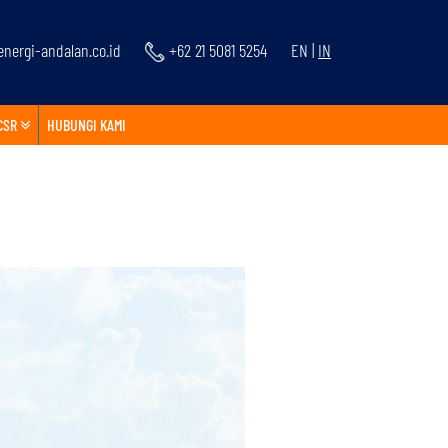
nergi-andalan.co.id
+62 21 5081 5254
EN
|
IN
CSR
HUBUNGI KAMI