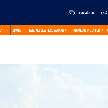
corporate.secretary@e
KAMI
BISNIS
TATA KELOLA PERUSAHAAN
HUBUNGAN INVESTOR