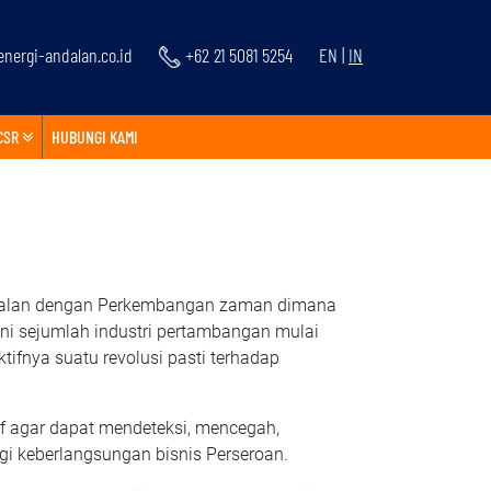
nergi-andalan.co.id
+62 21 5081 5254
EN
|
IN
CSR
HUBUNGI KAMI
i sejalan dengan Perkembangan zaman dimana
ini sejumlah industri pertambangan mulai
tifnya suatu revolusi pasti terhadap
if agar dapat mendeteksi, mencegah,
gi keberlangsungan bisnis Perseroan.