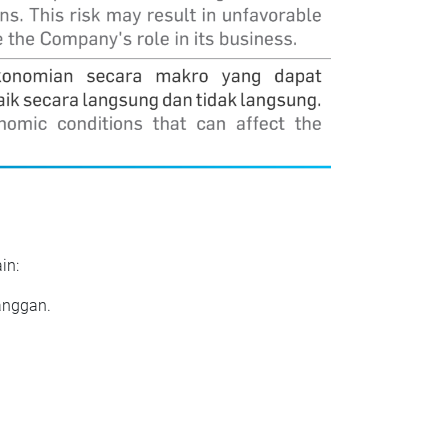
in:
anggan.