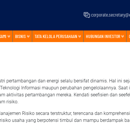
corporate.secretary@e
KAMI
BISNIS
TATA KELOLA PERUSAHAAN
HUBUNGAN INVESTOR
ustri pertambangan dan energi selalu bersifat dinamis. Hal in
n Teknologi Informasi maupun perubahan pengelolaannya. Saat 
am aktivitas pertambangan mereka. Kendati seefisien dan seefek
m risiko.
anajemen Risiko secara terstruktur, terencana dan komprehens
s risiko usaha yang berpotensi timbul dan mampu berdampak ba