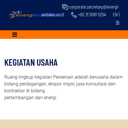
corporate.secretary@energi-
andalan.co.id
+62 21 5081 5254
EN
|
IN
KEGIATAN USAHA
Ruang lingkup kegiatan Perseroan adalah berusaha dalam
bidang perdagangan, ekspor impor, jasa konsultasi dan
kontraktor di bidang
pertambangan dan energi.